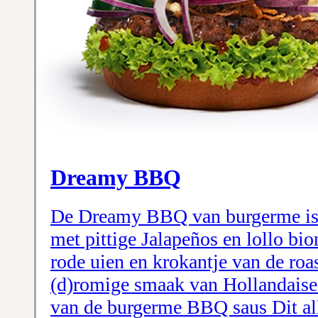
Dreamy BBQ
De Dreamy BBQ van burgerme is
met pittige Jalapeños en lollo bio
rode uien en krokantje van de roa
(d)romige smaak van Hollandaise
van de burgerme BBQ saus Dit all